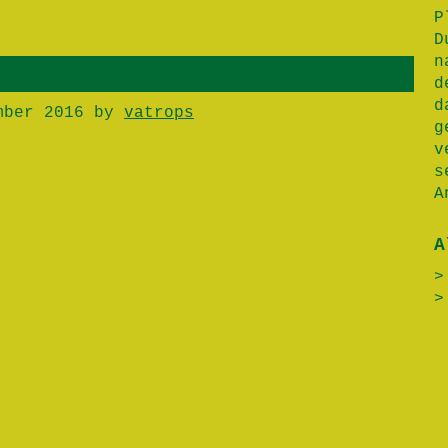
P
D
n
d
d
mber 2016
by
vatrops
g
v
s
A
A