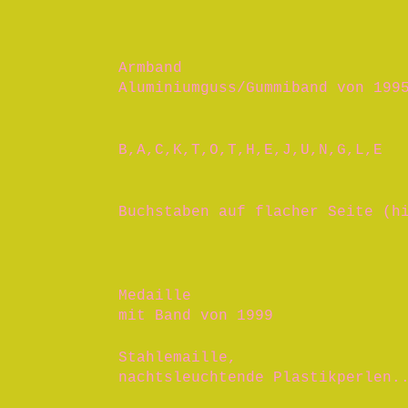
Armband
Aluminiumguss/Gummiband von 199
B,A,C,K,T,O,T,H,E,J,U,N,G,L,E
Buchstaben auf flacher Seite (h
Medaille
mit Band von 1999
Stahlemaille,
nachtsleuchtende Plastikperlen.