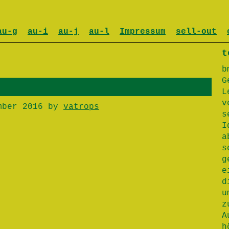
au-g
au-i
au-j
au-l
Impressum
sell-out
t
b
G
L
v
mber 2016
by
vatrops
s
I
a
s
g
e
d
u
z
A
h