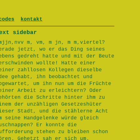
codes
kontakt
ext sidebar
mjjn,nvv m, vm, m jn, m m,viertel?
erade jetzt, wo er das Ding seines
ebens gedreht hatte und mit der Beute
erschwinden wollte! Hatte einer
einer zahllosen Kollegen dieselbe
dee gehabt, ihn beobachtet und
bgewartet, um ihn nun um die Früchte
einer Arbeit zu erleichtern? Oder
ehörten die Schritte hinter ihm zu
inem der unzähligen Gesetzeshüter
ieser Stadt, und die stählerne Acht
m seine Handgelenke würde gleich
uschnappen? Er konnte die
ufforderung stehen zu bleiben schon
ören. Gehetzt sah er sich um.