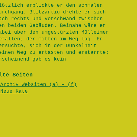
lötzlich erblickte er den schmalen
urchgang. Blitzartig drehte er sich
ach rechts und verschwand zwischen
en beiden Gebäuden. Beinahe wäre er
abei über den umgestürzten Mülleimer
efallen, der mitten im Weg lag. Er
ersuchte, sich in der Dunkelheit
einen Weg zu ertasten und erstarrte:
nscheinend gab es kein
lte Seiten
Archiv Websiten (a) – (f)
Neue Kate