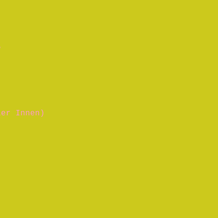
5
ier Innen)
.